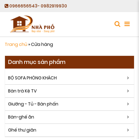
0966656543- 0982919930
Trang chủ
»
Cửa hàng
Danh mục sản phẩm
BỘ SOFA PHÒNG KHÁCH
Bàn trà Kệ TV
Giường - Tủ - Bàn phấn
Bàn-ghế ăn
Ghế thư giãn