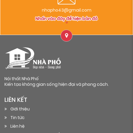
nhapho43@gmail.com
Nhấn vào đây để hiện bản đồ
Nội thất Nhà Phố
Kiến tạo không gian sống hiện đại và phong cách.
LIÊN KẾT
Giới thiệu
Tin tức
Liên hệ