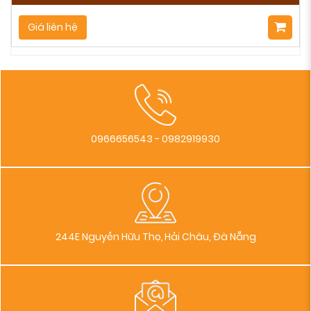
Giá liên hệ
0966656543 - 0982919930
244E Nguyễn Hữu Thọ, Hải Châu, Đà Nẵng