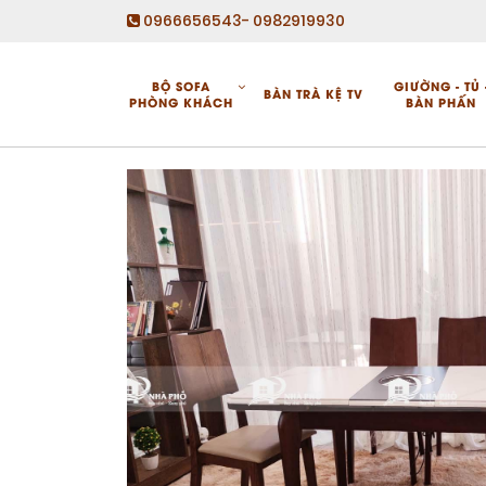
0966656543- 0982919930
BỘ SOFA
GIƯỜNG - TỦ 
BÀN TRÀ KỆ TV
PHÒNG KHÁCH
BÀN PHẤN