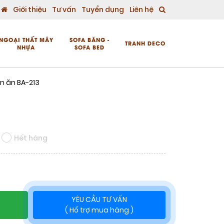
Giới thiệu
Tư vấn
Tuyển dụng
Liên hệ
NGOẠI THẤT MÂY
SOFA BĂNG -
TRANH DECO
NHỰA
SOFA BED
n ăn BA-213
Hết hàng
YÊU CẦU TƯ VẤN
( Hổ trợ mua hàng )