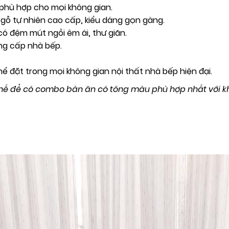
phù hợp cho mọi không gian.
gỗ tự nhiên cao cấp, kiểu dáng gọn gàng.
ó đệm mút ngồi êm ái, thư giãn.
ng cấp nhà bếp.
ể đặt trong mọi không gian nội thất nhà bếp hiện đại.
 ghế để có combo bàn ăn có tông màu phù hợp nhất với 