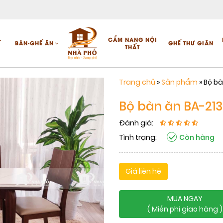
-
CẨM NANG NỘI
BÀN-GHẾ ĂN
GHẾ THƯ GIÃN
THẤT
Trang chủ
»
Sản phẩm
»
Bộ bà
Bộ bàn ăn BA-213
Đánh giá:
Tình trạng:
Còn hàng
Giá liên hệ
MUA NGAY
( Miễn phí giao hàng )