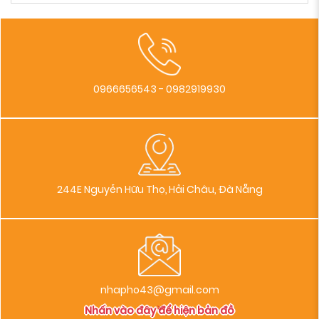
0966656543 - 0982919930
244E Nguyễn Hữu Thọ, Hải Châu, Đà Nẵng
nhapho43@gmail.com
Nhấn vào đây để hiện bản đồ