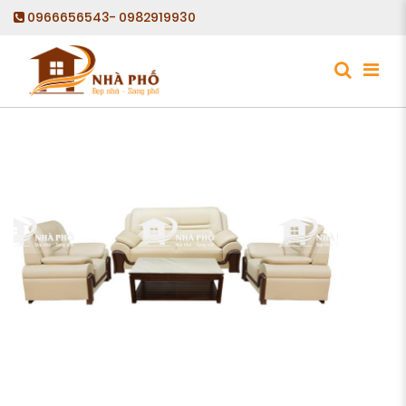
0966656543- 0982919930