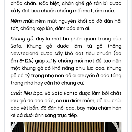
chắc chắn. Đặc biệt, chân ghế gỗ tần bì được
xử lý đạt tiêu chuẩn chống mối mọt, ẩm mốc.
Nệm mút:
nệm mút nguyên khối có độ đàn hồi
tốt, chống xẹp lún, đảm bảo êm ái.
Khung gỗ:
đây là một bộ phận quan trọng của
Sofa. Khung gỗ được làm từ gỗ thông
Newzealand được sấy khô đạt tiêu chuẩn (độ
ẩm 8-12%) giúp xử lý chống mối mọt để tạo nên
một khung gỗ có khả năng chịu lực cao. Khung
gỗ có tỷ trọng nhẹ nên dễ di chuyển ở các tầng
trong nhà hay căn hộ chung cư.
Chất liệu bọc:
Bộ Sofa Ronto được làm bởi chất
liệu giả da cao cấp, có ưu điểm mềm, dễ lau chùi
các vết bẩn, độ đàn hồi cao, bay màu chậm hơn
kể cả dưới ánh sáng trực tiếp.