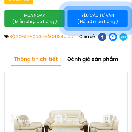
MUA NGAY
YÊU CẦU TƯ VẤN
( Miễn phí giao hàng )
( Hổ trợ mua hàng )
BỘ SOFA PHÒNG KHÁCH
Sofa da
Chia sẻ:
Thông tin chi tiết
Đánh giá sản phẩm