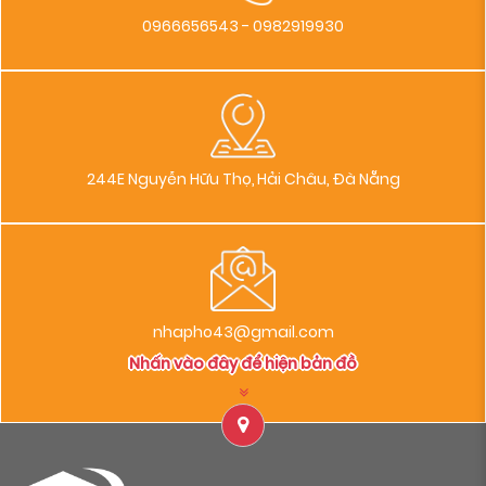
0966656543 - 0982919930
244E Nguyễn Hữu Thọ, Hải Châu, Đà Nẵng
nhapho43@gmail.com
Nhấn vào đây để hiện bản đồ