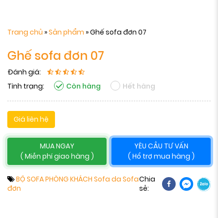
Trang chủ
»
Sản phẩm
»
Ghế sofa đơn 07
Ghế sofa đơn 07
Đánh giá:
Tình trạng:
Còn hàng
Hết hàng
Giá liên hệ
MUA NGAY
YÊU CẦU TƯ VẤN
( Miễn phí giao hàng )
( Hổ trợ mua hàng )
BỘ SOFA PHÒNG KHÁCH
Sofa da
Sofa
Chia
đơn
sẻ: