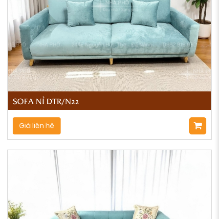
SOFA NỈ DTR/N22
Giá liên hệ