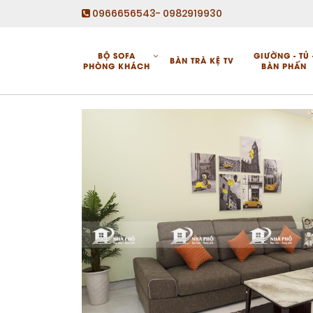
0966656543- 0982919930
BỘ SOFA
GIƯỜNG - TỦ 
BÀN TRÀ KỆ TV
PHÒNG KHÁCH
BÀN PHẤN