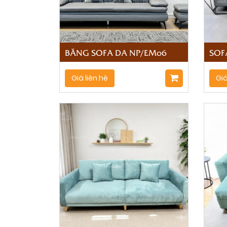
BĂNG SOFA DA NP/EM06
SOF
Giá liên hệ
Giá