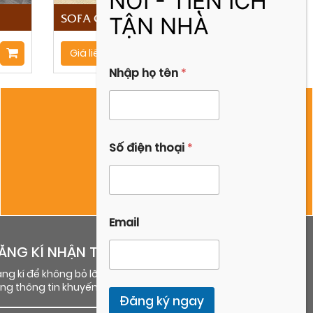
SOFA GIƯỜNG DL/BED
Giá liên hệ
Nhập họ tên
*
S
Số điện thoại
*
ố
nhapho43@gmail.com
h
ọ
N
h
ậ
Email
p
ĂNG KÍ NHẬN TIN
ng kí để không bỏ lỡ những thông tin mua
ng thông tin khuyến mãi mới nhất
Đăng ký ngay