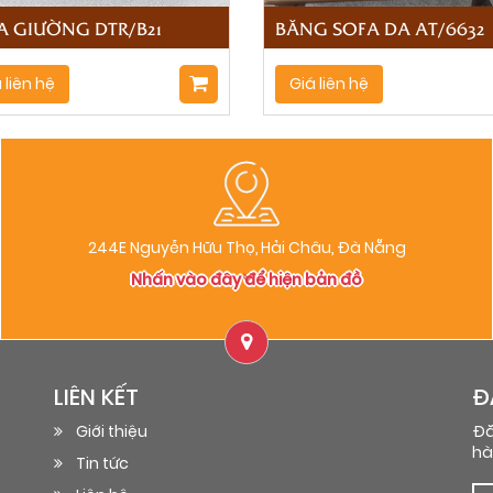
A GIƯỜNG DTR/B21
BĂNG SOFA DA AT/6632
 liên hệ
Giá liên hệ
244E Nguyễn Hữu Thọ, Hải Châu, Đà Nẵng
Nhấn vào đây để hiện bản đồ
LIÊN KẾT
Đ
Giới thiệu
Đă
hà
Tin tức