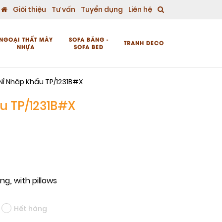
Giới thiệu
Tư vấn
Tuyển dụng
Liên hệ
NGOẠI THẤT MÂY
SOFA BĂNG -
TRANH DECO
NHỰA
SOFA BED
Nỉ Nhập Khẩu TP/1231B#X
u TP/1231B#X
ng, with pillows
Hết hàng