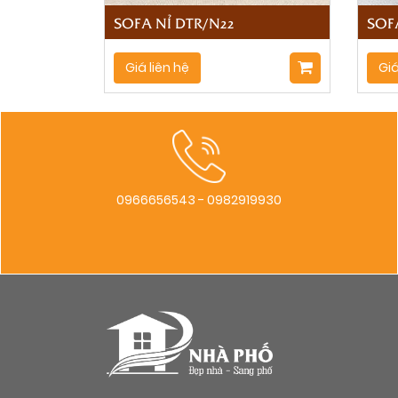
SOFA NỈ DTR/N22
SOF
Giá liên hệ
Giá
0966656543 - 0982919930