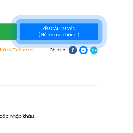
YÊU CẦU TƯ VẤN
( Hổ trợ mua hàng )
trà Kệ TV
Sofa nỉ
Chia sẻ:
 cấp nhập khẩu