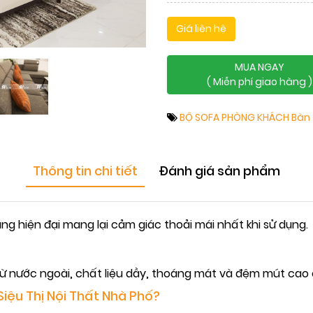
Giá liên hệ
MUA NGAY
( Miễn phí giao hàng )
BỘ SOFA PHÒNG KHÁCH
Bàn 
Thông tin chi tiết
Đánh giá sản phẩm
áng hiện đại mang lại cảm giác thoải mái nhất khi sử dụng.
từ nước ngoài, chất liệu dầy, thoáng mát và đệm mút cao
Siệu Thị Nội Thất Nhà Phố?