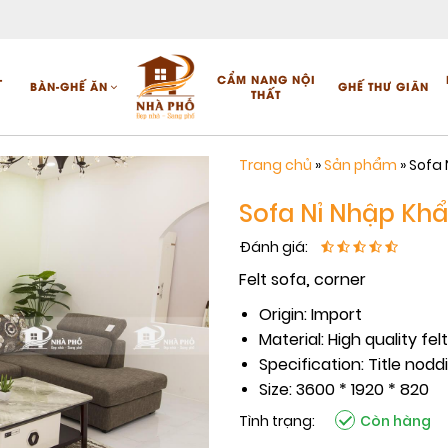
-
CẨM NANG NỘI
BÀN-GHẾ ĂN
GHẾ THƯ GIÃN
THẤT
Trang chủ
»
Sản phẩm
»
Sofa 
Sofa Nỉ Nhập Khẩ
Đánh giá:
Felt sofa, corner
Origin: Import
Material: High quality felt
Specification: Title noddi
Size: 3600 * 1920 * 820
Tình trạng:
Còn hàng